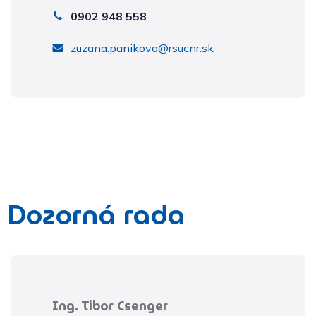
0902 948 558
zuzana.panikova@rsucnr.sk
Dozorná rada
Ing. Tibor Csenger