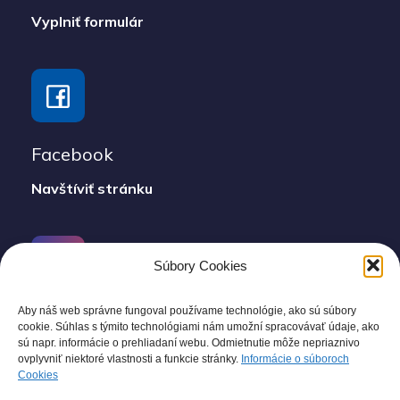
Vyplniť formulár
Facebook
Navštíviť stránku
Súbory Cookies
Aby náš web správne fungoval používame technológie, ako sú súbory
Instagram
cookie. Súhlas s týmito technológiami nám umožní spracovávať údaje, ako
sú napr. informácie o prehliadaní webu. Odmietnutie môže nepriaznivo
Prejsť na profil
ovplyvniť niektoré vlastnosti a funkcie stránky.
Informácie o súboroch
Cookies