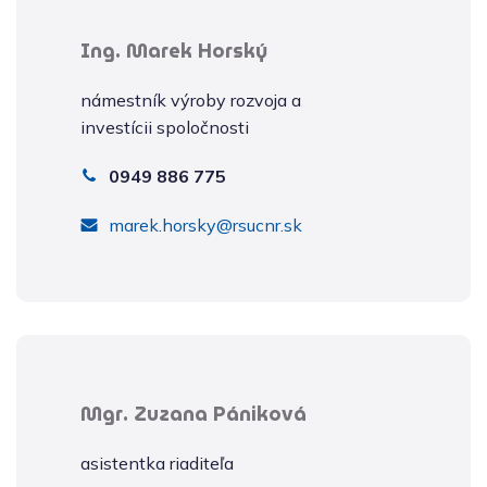
Ing. Marek Horský
námestník výroby rozvoja a
investícii spoločnosti
0949 886 775
marek.horsky@rsucnr.sk
Mgr. Zuzana Pániková
asistentka riaditeľa