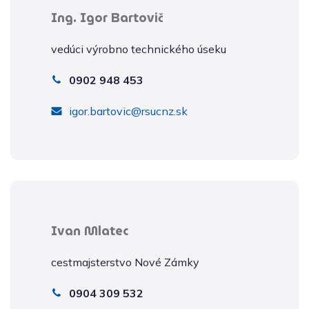
Ing. Igor Bartovič
vedúci výrobno technického úseku
0902 948 453
igor.bartovic@rsucnz.sk
Ivan Mlatec
cestmajsterstvo Nové Zámky
0904 309 532