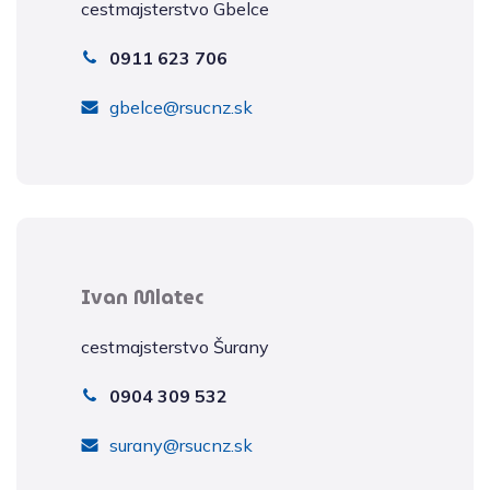
cestmajsterstvo Gbelce
0911 623 706
gbelce@rsucnz.sk
Ivan Mlatec
cestmajsterstvo Šurany
0904 309 532
surany@rsucnz.sk