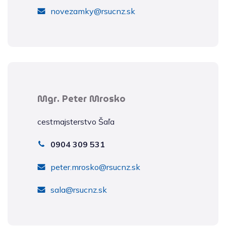
novezamky@rsucnz.sk
Mgr. Peter Mrosko
cestmajsterstvo Šaľa
0904 309 531
peter.mrosko@rsucnz.sk
sala@rsucnz.sk