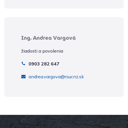
Ing. Andrea Vargová
žiadosti a povolenia
0903 282 647
andrea.vargova@rsucnz.sk