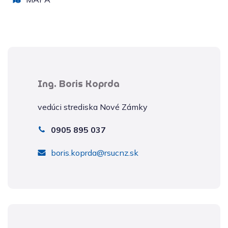
Ing. Boris Koprda
vedúci strediska Nové Zámky
0905 895 037
boris.koprda@rsucnz.sk